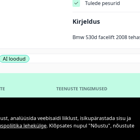
Tulede pesurid
Kirjeldus
Bmw 530d facelift 2008 tehas
AI loodud
TE
TEENUSTE TINGIMUSED
Kasutustingimused
Privaatsuspoliitika
 analüüsida veebisaidi liiklust, isikupärastada sisu ja
Küpsiste kasutamise põhimõtted
spoliitika lehekülge
. Klõpsates nupul "Nõustu", nõustute