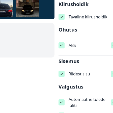
Kiirushoidik
Tavaline kiirushoidik
Ohutus
ABS
Sisemus
Riidest sisu
Valgustus
Automaatne tulede
lüliti