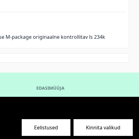
e M-package originaalne kontrollitav ls 234k
EDASIMÜÜJA
Paketid
Kasutustingimused
API dokumentatsioon
Eelistused
Kinnita valikud