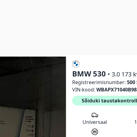
BMW
530
•
3.0
173
k
Registreerimisnumber:
500
VIN-kood:
WBAPX71040B98
Sõiduki taustakontrol
Universaal