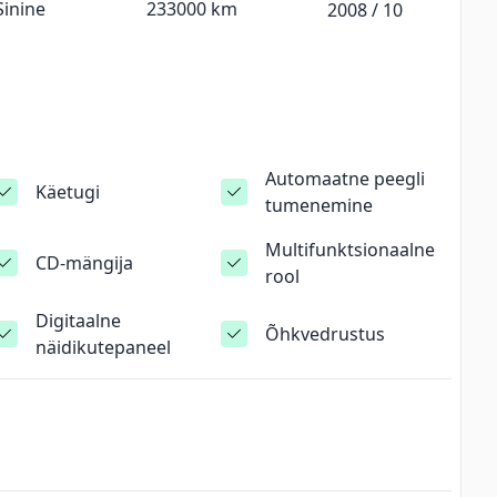
Sinine
233000
km
2008
/
10
Automaatne peegli
Käetugi
tumenemine
Multifunktsionaalne
CD-mängija
rool
Digitaalne
Õhkvedrustus
näidikutepaneel