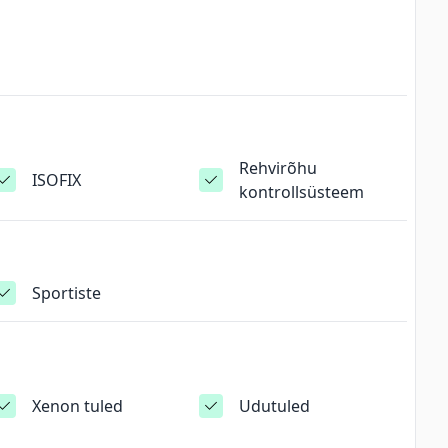
Rehvirõhu
ISOFIX
kontrollsüsteem
Sportiste
Xenon tuled
Udutuled