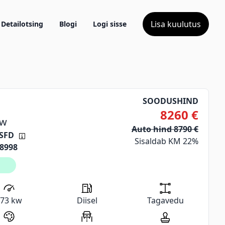
Lisa kuulutus
Detailotsing
Blogi
Logi sisse
SOODUSHIND
8260
€
w
Auto hind
8790
€
 SFD
Sisaldab KM 22%
8998
l
173
kw
Diisel
Tagavedu