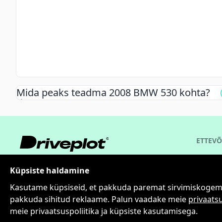
Mida peaks teadma
2008
BMW
530
kohta?
ETTEVÕ
Meist
DrivePlot OÜ
Küpsiste haldamine
Sõida vabalt, kuuluta tasuta!
Kontakt
Kasutame küpsiseid, et pakkuda paremat sirvimiskogemust,
pakkuda sihitud reklaame. Palun vaadake meie
privaatsu
meie privaatsuspoliitika ja küpsiste kasutamisega.