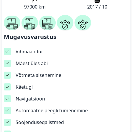
97000
km
2017
/
10
Mugavusvarustus
Vihmaandur
Mäest üles abi
Võtmeta sisenemine
Käetugi
Navigatsioon
Automaatne peegli tumenemine
Soojendusega istmed