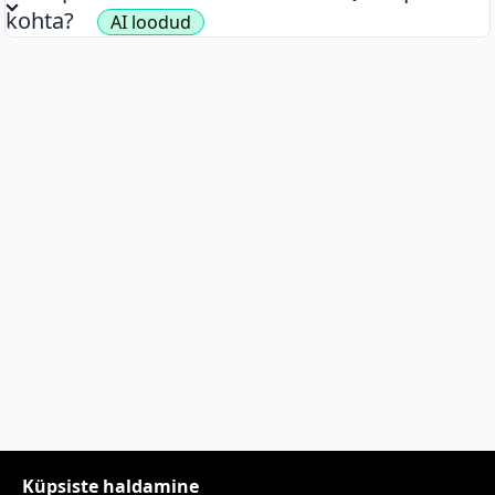
kohta?
AI loodud
Küpsiste haldamine