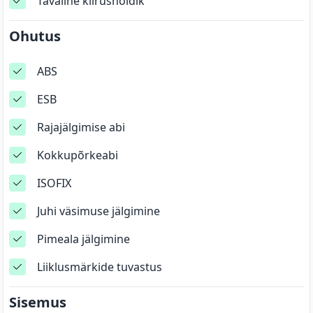
Tavaline kiirushoidik
Ohutus
ABS
ESB
Rajajälgimise abi
Kokkupõrkeabi
ISOFIX
Juhi väsimuse jälgimine
Pimeala jälgimine
Liiklusmärkide tuvastus
Sisemus