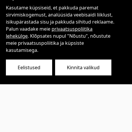
Kasutame küpsiseid, et pakkuda paremat
sirvimiskogemust, analüüsida veebisaidi liiklust,
isikupärastada sisu ja pakkuda sihitud reklaame.
Palun vaadake meie
privaatsuspoliitika
lehekülge
. Klõpsates nupul "Nõustu", nõustute
DrivePlot OÜ
meie privaatsuspoliitika ja küpsiste
Sõida vabalt, kuuluta tasuta!
kasutamisega.
Eelistused
Kinnita valikud
ETTEVÕTE
Meist
Kontakt
TEENUSTE TINGIMUSED
Kasutustingimused