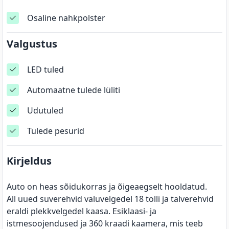
Osaline nahkpolster
Valgustus
LED tuled
Automaatne tulede lüliti
Udutuled
Tulede pesurid
Kirjeldus
Auto on heas sõidukorras ja õigeaegselt hooldatud.
All uued suverehvid valuvelgedel 18 tolli ja talverehvid
eraldi plekkvelgedel kaasa. Esiklaasi- ja
istmesoojendused ja 360 kraadi kaamera, mis teeb