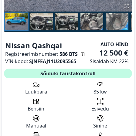
Nissan
Qashqai
AUTO HIND
12 500
€
Registreerimisnumber:
586 BTS
VIN-kood:
SJNFEAJ11U2095565
Sisaldab KM 22%
Sõiduki taustakontroll
Luukpära
85
kw
Bensiin
Esivedu
Manuaal
Sinine