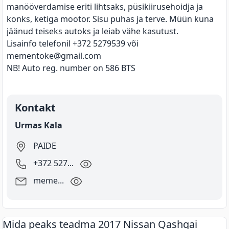
manööverdamise eriti lihtsaks, püsikiirusehoidja ja
konks, ketiga mootor. Sisu puhas ja terve. Müün kuna
jäänud teiseks autoks ja leiab vähe kasutust.
Lisainfo telefonil +372 5279539 või
mementoke@gmail.com
NB! Auto reg. number on 586 BTS
Kontakt
Urmas Kala
PAIDE
+372
527
...
meme
...
Mida peaks teadma
2017
Nissan
Qashqai